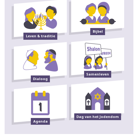
Bijbel
Leven & traditie
Samenleven
Dialoog
Dag van het Jodendom
Agenda