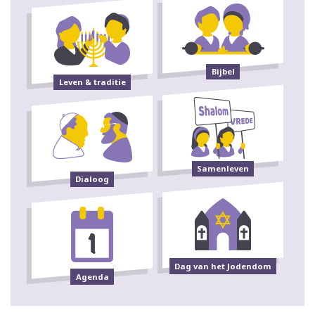
Bijbel
Leven & traditie
Samenleven
Dialoog
Dag van het Jodendom
Agenda