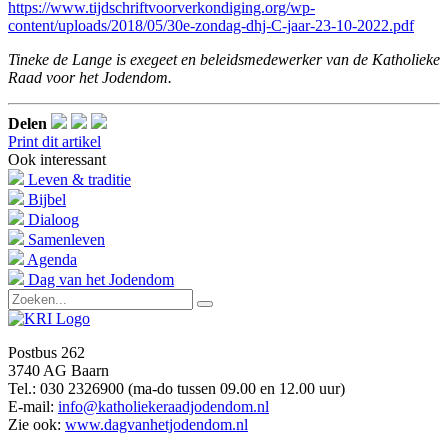
https://www.tijdschriftvoorverkondiging.org/wp-
content/uploads/2018/05/30e-zondag-dhj-C-jaar-23-10-2022.pdf
Tineke de Lange is exegeet en beleidsmedewerker van de Katholieke
Raad voor het Jodendom.
Delen
Print dit artikel
Ook interessant
Leven & traditie
Bijbel
Dialoog
Samenleven
Agenda
Dag van het Jodendom
Postbus 262
3740 AG Baarn
Tel.: 030 2326900 (ma-do tussen 09.00 en 12.00 uur)
E-mail:
info@katholiekeraadjodendom.nl
Zie ook:
www.dagvanhetjodendom.nl