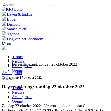
Leven & traditie
Bijbel
Dialoog
Samenleven
Agenda
Dag van het Jodendom
Menu
Home
Nieuws
De eerste lezing: zondag 23 oktober 2022
Achtergrond
Opinie
Achtergrond
Geplaatst op 17 oktober 2022
De eerste lezing: zondag 23 oktober 2022
Home
Nieuws
Achtergrond
Opinie
e
Zondag 23 oktober 2022 | 30
zondag door het jaar C
Lezingen: Sir. 35,15b-17.20-22a; Ps. 34 (33); 2 Tim. 4,6-8.16-18;