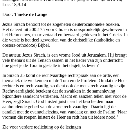
Luc. 18,9-14
Door:
Tineke de Lange
Jezus Sirach behoort tot de zogeheten deuterocanonieke boeken.
Het dateert uit 200-175 voor Chr. en is oorspronkelijk geschreven in
het Hebreeuws, maar vertaald en bewaard gebleven in het Grieks. In
die versie is het deel geworden van de christelijke (katholieke en
oosters-orthodoxe) Bijbel.
De auteur, Jezus Sirach, is een vrome Jood uit Jeruzalem. Hij brengt
vele thema’s uit de Tenach samen in het kader van zijn onderricht:
hoe geef je de Tora in gestalte in het dagelijks leven?
In Sirach 35 komt de rechtvaardige rechtspraak aan de orde, een
thematiek die we kennen uit de Tora en de Profeten. Omdat de Heer
rechter is en rechtvaardig, zo dient ook de mens rechtvaardig te zijn.
Rechtvaardigheid betekent dat de zwakken in de samenleving
bijzondere aandacht verdienen. Macht en aanzien tellen niet voor de
Heer, zegt Sirach. God luistert juist naar het bescheiden maar
aanhoudende gebed van de arme rechtvaardige. Daarin ligt de
parallel met de evangelielezing van vandaag en met de Psalm: ‘Naar
vromen die roepen luistert de Heer en redt hen uit iedere nood.’
Zie voor verdere toelichting op de lezingen