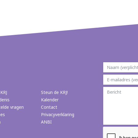
 KRJ
Steun de KRJ!
denis
Kalender
telde vragen
Contact
ies
Privacyverklaring
n
ANBI