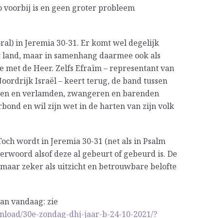
o voorbij is en geen groter probleem
oral) in Jeremia 30-31. Er komt wel degelijk
het land, maar in samenhang daarmee ook als
ie met de Heer. Zelfs Efraïm – representant van
ordrijk Israël – keert terug, de band tussen
inden en verlamden, zwangeren en barenden
ond en wil zijn wet in de harten van zijn volk
och wordt in Jeremia 30-31 (net als in Psalm
rwoord alsof deze al gebeurt of gebeurd is. De
t, maar zeker als uitzicht en betrouwbare belofte
an vandaag: zie
nload/30e-zondag-dhj-jaar-b-24-10-2021/?