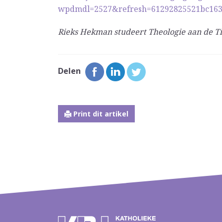
wpdmdl=2527&refresh=61292825521bc163
Rieks Hekman studeert Theologie aan de Ti
Delen
Print dit artikel