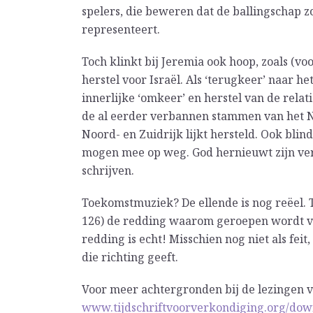
spelers, die beweren dat de ballingschap z
representeert.
Toch klinkt bij Jeremia ook hoop, zoals (vo
herstel voor Israël. Als ‘terugkeer’ naar 
innerlijke ‘omkeer’ en herstel van de relat
de al eerder verbannen stammen van het No
Noord- en Zuidrijk lijkt hersteld. Ook bl
mogen mee op weg. God hernieuwt zijn verb
schrijven.
Toekomstmuziek? De ellende is nog reëel. T
126) de redding waarom geroepen wordt ve
redding is echt! Misschien nog niet als fei
die richting geeft.
Voor meer achtergronden bij de lezingen v
www.tijdschriftvoorverkondiging.org/dow