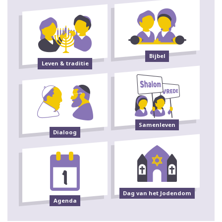
Bijbel
Leven & traditie
Samenleven
Dialoog
Dag van het Jodendom
Agenda