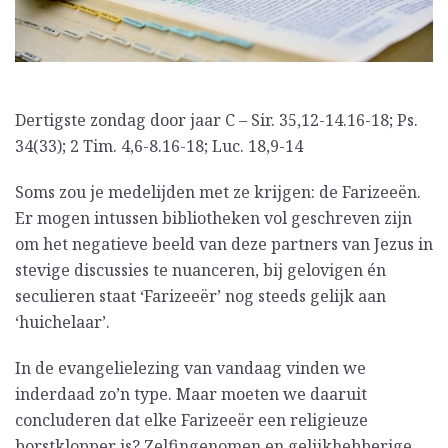
Dertigste zondag door jaar C – Sir. 35,12-14.16-18; Ps.
34(33); 2 Tim. 4,6-8.16-18; Luc. 18,9-14
Soms zou je medelijden met ze krijgen: de Farizeeën.
Er mogen intussen bibliotheken vol geschreven zijn
om het negatieve beeld van deze partners van Jezus in
stevige discussies te nuanceren, bij gelovigen én
seculieren staat ‘Farizeeër’ nog steeds gelijk aan
‘huichelaar’.
In de evangelielezing van vandaag vinden we
inderdaad zo’n type. Maar moeten we daaruit
concluderen dat elke Farizeeër een religieuze
borstklopper is? Zelfingenomen en gelijkhebberige