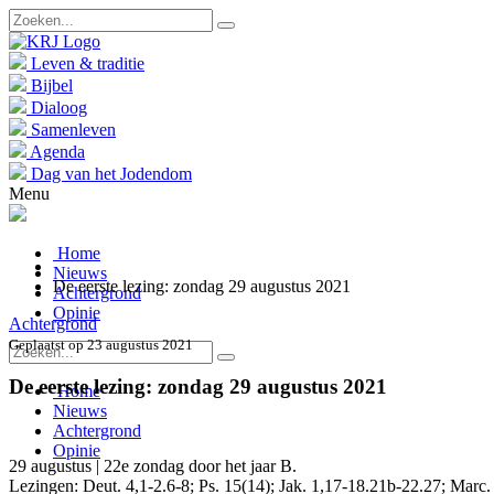
Leven & traditie
Bijbel
Dialoog
Samenleven
Agenda
Dag van het Jodendom
Menu
Home
Nieuws
De eerste lezing: zondag 29 augustus 2021
Achtergrond
Opinie
Achtergrond
Geplaatst op 23 augustus 2021
De eerste lezing: zondag 29 augustus 2021
Home
Nieuws
Achtergrond
Opinie
29 augustus | 22e zondag door het jaar B.
Lezingen: Deut. 4,1-2.6-8; Ps. 15(14); Jak. 1,17-18.21b-22.27; Marc.