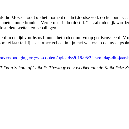
ak die Mozes houdt op het moment dat het Joodse volk op het punt staat
 moeten onderhouden. Verderop – in hoofdstuk 5 – zal duidelijk word
le andere wetten en bepalingen.
erd in de tijd van Jezus binnen het jodendom volop gediscussieerd. Voo
 voor het laatste Hij is daarmee geheel in lijn met wat we in de tussenp
oorverkondiging.org/wp-content/uploads/2018/05/22e-zondag-dhj-jaar-
Tilburg School of Catholic Theology en voorzitter van de Katholieke