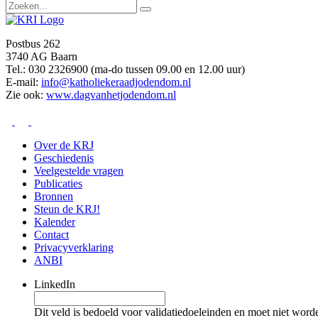
Postbus 262
3740 AG Baarn
Tel.: 030 2326900 (ma-do tussen 09.00 en 12.00 uur)
E-mail:
info@katholiekeraadjodendom.nl
Zie ook:
www.dagvanhetjodendom.nl
Over de KRJ
Geschiedenis
Veelgestelde vragen
Publicaties
Bronnen
Steun de KRJ!
Kalender
Contact
Privacyverklaring
ANBI
LinkedIn
Dit veld is bedoeld voor validatiedoeleinden en moet niet word