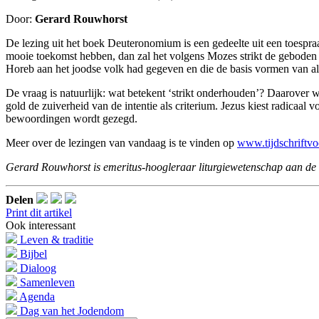
Door:
Gerard Rouwhorst
De lezing uit het boek Deuteronomium is een gedeelte uit een toespra
mooie toekomst hebben, dan zal het volgens Mozes strikt de geboden
Horeb aan het joodse volk had gegeven en die de basis vormen van al
De vraag is natuurlijk: wat betekent ‘strikt onderhouden’? Daarover w
gold de zuiverheid van de intentie als criterium. Jezus kiest radicaal
bewoordingen wordt gezegd.
Meer over de lezingen van vandaag is te vinden op
www.tijdschriftv
Gerard Rouwhorst is emeritus-hoogleraar liturgiewetenschap aan de 
Delen
Print dit artikel
Ook interessant
Leven & traditie
Bijbel
Dialoog
Samenleven
Agenda
Dag van het Jodendom