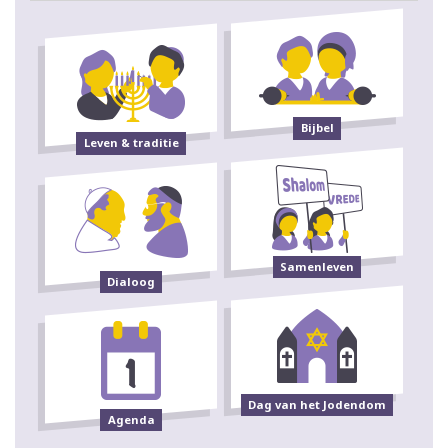
Bijbel
Leven & traditie
Samenleven
Dialoog
Dag van het Jodendom
Agenda