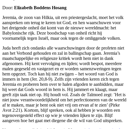
Door:
Elizabeth Boddens Hosang
Jeremia, de zoon van Hilkia, uit een priestergeslacht, moet het volk
aanspreken om terug te keren tot God, en hen waarschuwen voor
het dreigende onheil dat komt van de nieuwe wereldmacht: het
Babylonische rijk. Deze boodschap van onheil richt hij
voornamelijk tegen Israël, maar ook tegen de omliggende volken.
Juda heeft zich ondanks alle waarschuwingen door de profeten niet
aan het Verbond gehouden en zal in ballingschap gaan. Jeremia’s
maatschappelijke en religieuze kritiek wordt hem niet in dank
afgenomen. Hij kent vervolging en lijden; wordt bespot, meerdere
malen gegeseld en vastgezet en er worden samenzweringen tegen
hem opgezet. Toch kan hij niet zwijgen – het woord van God is
immers in hem (Jer. 20,8-9). Zelfs zijn vrienden keren zich tegen
Jeremia en proberen hem over te halen afgoden te aanbidden, maar
hij weet dat Gods woord in hem is. Hij jammert en klaagt, maar
geeft zijn taak niet op. Hij houdt vol. Zoals de Talmoed zegt: ’Het is
niet jouw verantwoordelijkheid om het perfectioneren van de wereld
af te maken, maar je bent ook niet vrij om ervan af te zien’ (Pirke
Avot 2:21). Kortom, blijf spreken, ook al hebben je woorden een
tegenovergesteld effect op wie je vrienden lijken te zijn. Blijf
aangeven hoe het gaat met diegene die de wil van God uitspreken.