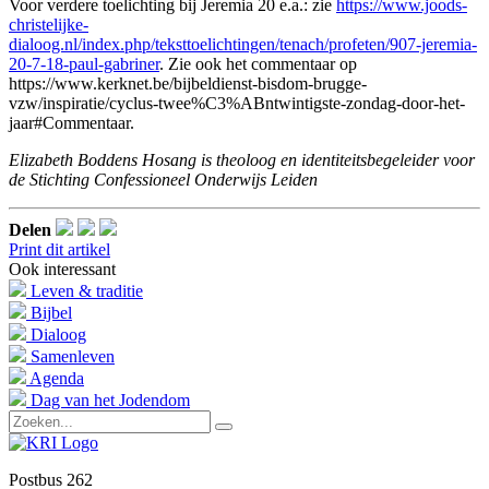
Voor verdere toelichting bij Jeremia 20 e.a.: zie
https://www.joods-
christelijke-
dialoog.nl/index.php/teksttoelichtingen/tenach/profeten/907-jeremia-
20-7-18-paul-gabriner
. Zie ook het commentaar op
https://www.kerknet.be/bijbeldienst-bisdom-brugge-
vzw/inspiratie/cyclus-twee%C3%ABntwintigste-zondag-door-het-
jaar#Commentaar.
Elizabeth Boddens Hosang is theoloog en identiteitsbegeleider voor
de Stichting Confessioneel Onderwijs Leiden
Delen
Print dit artikel
Ook interessant
Leven & traditie
Bijbel
Dialoog
Samenleven
Agenda
Dag van het Jodendom
Postbus 262