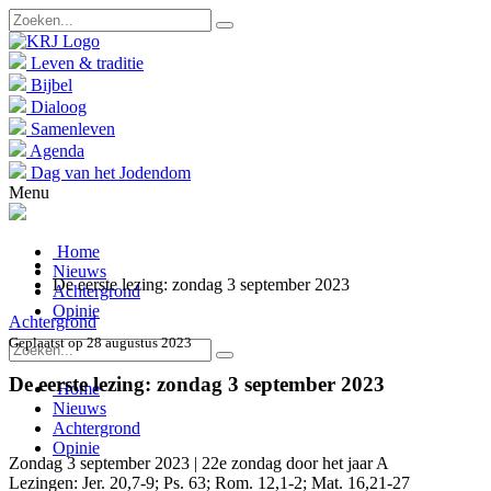
Leven & traditie
Bijbel
Dialoog
Samenleven
Agenda
Dag van het Jodendom
Menu
Home
Nieuws
De eerste lezing: zondag 3 september 2023
Achtergrond
Opinie
Achtergrond
Geplaatst op 28 augustus 2023
De eerste lezing: zondag 3 september 2023
Home
Nieuws
Achtergrond
Opinie
Zondag 3 september 2023 | 22e zondag door het jaar A
Lezingen: Jer. 20,7-9; Ps. 63; Rom. 12,1-2; Mat. 16,21-27