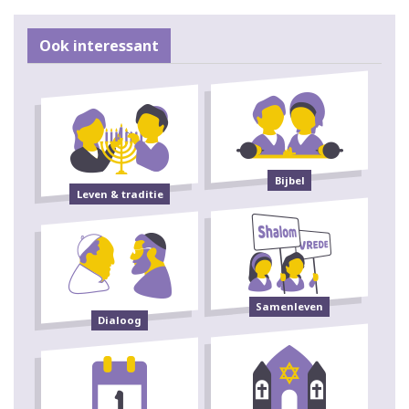
Ook interessant
Bijbel
Leven & traditie
Samenleven
Dialoog