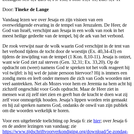
Door:
Tineke de Lange
Vandaag lezen we over Jesaja en zijn visioen van een
overweldigende ervaring in de tempel van Jeruzalem. De Heer, de
God van Israël, verschijnt aan Jesaja in een wolk van rook in het
meest heilige gedeelte van de tempel, bij de ark van het verbond.
De rook verwijst naar de wolk waarin God verschijnt in de tent van
het verbond tijdens de tocht door de woestijn (Ex. 40,34-43) en
tijdens de inwijding van de tempel (1 Kon. 8,10-11). Jesaja is ontzet,
want wie God ziet zal sterven (Gen. 32,31; Ex. 33,20). Op de
opdracht om (weer) namens God te spreken tot het volk reageert hij
vol twijfel: is hij wel de juiste persoon hiervoor? Hij is immers een
zondig mens en leeft onder mensen die zich van Gods woorden niet
veel aantrekken. Net als Mozes voor hem en Jeremia na hem acht hij
zichzelf ongeschikt voor Gods opdracht. Maar de Heer ziet in
mensen wat zij zelf niet zien en geeft hun de kracht te doen wat zij
zelf voor onmogelijk houden. Jesaja’s lippen worden rein gemaakt
en hij zal spreken namens God, ondanks de onwil van zijn publiek
om die woorden werkelijk te horen.
Voor een uitgebreide toelichting op Jesaja 6: zie
hier
; over Jesaja 6
en de andere lezingen van vandaag: zie
https://www.tijdschriftvoorverkondiging.org/download/5e-zondag-