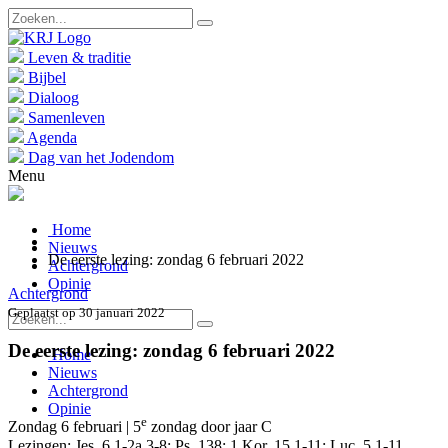
Leven & traditie
Bijbel
Dialoog
Samenleven
Agenda
Dag van het Jodendom
Menu
Home
Nieuws
De eerste lezing: zondag 6 februari 2022
Achtergrond
Opinie
Achtergrond
Geplaatst op 30 januari 2022
De eerste lezing: zondag 6 februari 2022
Home
Nieuws
Achtergrond
Opinie
e
Zondag 6 februari | 5
zondag door jaar C
Lezingen: Jes. 6,1-2a.3-8; Ps. 138; 1 Kor. 15,1-11; Luc. 5,1-11