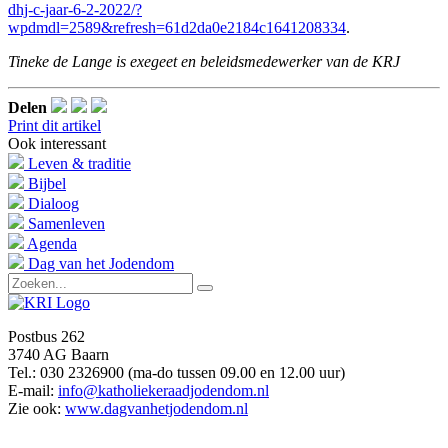
dhj-c-jaar-6-2-2022/?
wpdmdl=2589&refresh=61d2da0e2184c1641208334
.
Tineke de Lange is exegeet en beleidsmedewerker van de KRJ
Delen
Print dit artikel
Ook interessant
Leven & traditie
Bijbel
Dialoog
Samenleven
Agenda
Dag van het Jodendom
Postbus 262
3740 AG Baarn
Tel.: 030 2326900 (ma-do tussen 09.00 en 12.00 uur)
E-mail:
info@katholiekeraadjodendom.nl
Zie ook:
www.dagvanhetjodendom.nl