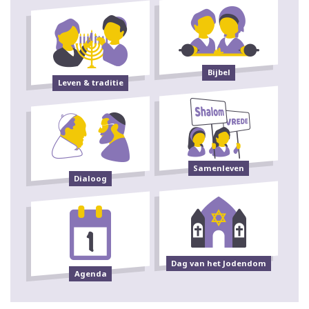
Bijbel
Leven & traditie
Samenleven
Dialoog
Dag van het Jodendom
Agenda