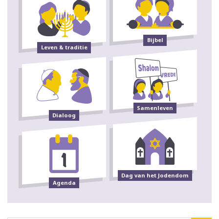
Bijbel
Leven & traditie
Samenleven
Dialoog
Dag van het Jodendom
Agenda