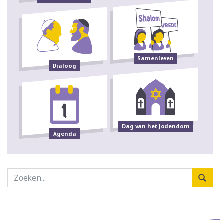
Samenleven
Dialoog
Dag van het Jodendom
Agenda