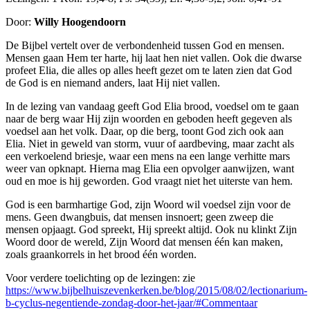
Door:
Willy Hoogendoorn
De Bijbel vertelt over de verbondenheid tussen God en mensen.
Mensen gaan Hem ter harte, hij laat hen niet vallen. Ook die dwarse
profeet Elia, die alles op alles heeft gezet om te laten zien dat God
de God is en niemand anders, laat Hij niet vallen.
In de lezing van vandaag geeft God Elia brood, voedsel om te gaan
naar de berg waar Hij zijn woorden en geboden heeft gegeven als
voedsel aan het volk. Daar, op die berg, toont God zich ook aan
Elia. Niet in geweld van storm, vuur of aardbeving, maar zacht als
een verkoelend briesje, waar een mens na een lange verhitte mars
weer van op­knapt. Hierna mag Elia een opvolger aanwijzen, want
oud en moe is hij geworden. God vraagt niet het uiterste van hem.
God is een barmhartige God, zijn Woord wil voedsel zijn voor de
mens. Geen dwang­buis, dat mensen insnoert; geen zweep die
mensen opjaagt. God spreekt, Hij spreekt altijd. Ook nu klinkt Zijn
Woord door de wereld, Zijn Woord dat mensen één kan maken,
zoals graankorrels in het brood één worden.
Voor verdere toelichting op de lezingen: zie
https://www.bijbelhuiszevenkerken.be/blog/2015/08/02/lectionarium-
b-cyclus-negentiende-zondag-door-het-jaar/#Commentaar