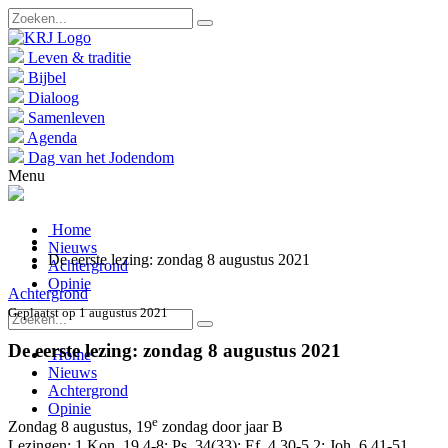
Leven & traditie
Bijbel
Dialoog
Samenleven
Agenda
Dag van het Jodendom
Menu
Home
Nieuws
De eerste lezing: zondag 8 augustus 2021
Achtergrond
Opinie
Achtergrond
Geplaatst op 1 augustus 2021
De eerste lezing: zondag 8 augustus 2021
Home
Nieuws
Achtergrond
Opinie
e
Zondag 8 augustus, 19
zondag door jaar B
Lezingen: 1 Kon. 19,4-8; Ps. 34(33); Ef. 4,30-5,2; Joh. 6,41-51