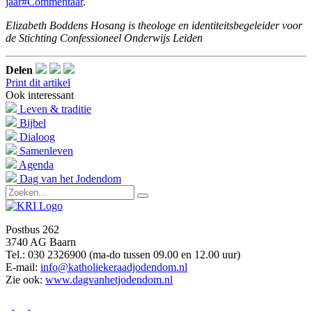
jaar#Commentaar
.
Elizabeth Boddens Hosang is theologe en identiteitsbegeleider voor
de Stichting Confessioneel Onderwijs Leiden
Delen
Print dit artikel
Ook interessant
Leven & traditie
Bijbel
Dialoog
Samenleven
Agenda
Dag van het Jodendom
Postbus 262
3740 AG Baarn
Tel.: 030 2326900 (ma-do tussen 09.00 en 12.00 uur)
E-mail:
info@katholiekeraadjodendom.nl
Zie ook:
www.dagvanhetjodendom.nl