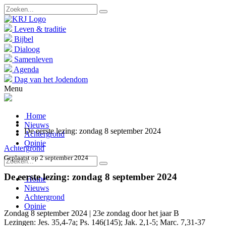
Leven & traditie
Bijbel
Dialoog
Samenleven
Agenda
Dag van het Jodendom
Menu
Home
Nieuws
De eerste lezing: zondag 8 september 2024
Achtergrond
Opinie
Achtergrond
Geplaatst op 2 september 2024
De eerste lezing: zondag 8 september 2024
Home
Nieuws
Achtergrond
Opinie
Zondag 8 september 2024 | 23e zondag door het jaar B
Lezingen: Jes. 35,4-7a; Ps. 146(145); Jak. 2,1-5; Marc. 7,31-37