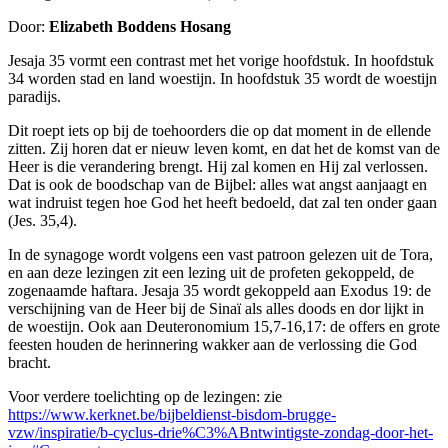
Door:
Elizabeth Boddens Hosang
Jesaja 35 vormt een contrast met het vorige hoofdstuk. In hoofdstuk
34 worden stad en land woestijn. In hoofdstuk 35 wordt de woestijn
paradijs.
Dit roept iets op bij de toehoorders die op dat moment in de ellende
zitten. Zij horen dat er nieuw leven komt, en dat het de komst van de
Heer is die verandering brengt. Hij zal komen en Hij zal verlossen.
Dat is ook de boodschap van de Bijbel: alles wat angst aanjaagt en
wat indruist tegen hoe God het heeft bedoeld, dat zal ten onder gaan
(Jes. 35,4).
In de synagoge wordt volgens een vast patroon gelezen uit de Tora,
en aan deze lezingen zit een lezing uit de profeten gekoppeld, de
zogenaamde haftara. Jesaja 35 wordt gekoppeld aan Exodus 19: de
verschijning van de Heer bij de Sinaï als alles doods en dor lijkt in
de woestijn. Ook aan Deuteronomium 15,7-16,17: de offers en grote
feesten houden de herinnering wakker aan de verlossing die God
bracht.
Voor verdere toelichting op de lezingen: zie
https://www.kerknet.be/bijbeldienst-bisdom-brugge-
vzw/inspiratie/b-cyclus-drie%C3%ABntwintigste-zondag-door-het-