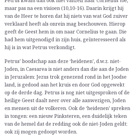
Petrus kwam dan ook niet vanzelf naar Cornelius toe,
maar pas na een visioen (10,10-16). Daarin krijgt hij
van de Heer te horen dat hij niets van wat God zuiver
verklaard heeft als onrein mag beschouwen. Hierop
geeft de Geest hem in om naar Cornelius te gaan. Die
had hem uitgenodigd in zijn huis, geïnteresseerd als
hij is in wat Petrus verkondigt.
Petrus’ boodschap aan deze ‘heidenen’, d.w.z. niet-
Joden, in Caesarea is niet anders dan die aan de Joden
in Jeruzalem: Jezus trok genezend rond in het Joodse
land, is gedood aan het kruis en door God opgewekt
op de derde dag. Petrus is nog niet uitgesproken of de
heilige Geest daalt neer over alle aanwezigen, Joden
en mensen uit de volkeren. Ook de ‘heidenen’ spreken
in tongen: een nieuw Pinksteren, een duidelijk teken
van de hemel dat de redding ook de niet-Joden geldt:
ook zij mogen gedoopt worden.