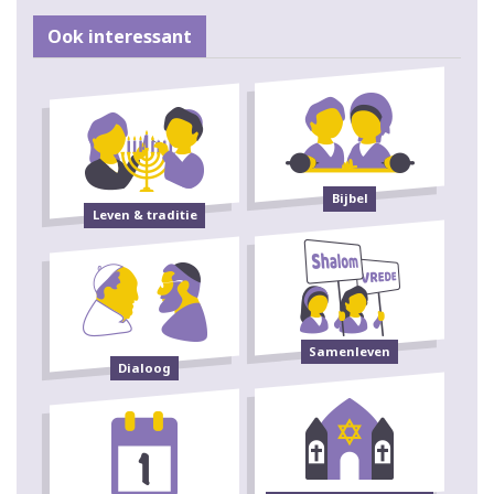
Ook interessant
Bijbel
Leven & traditie
Samenleven
Dialoog