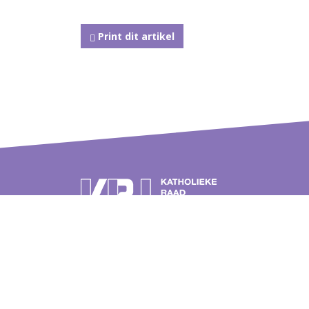
Print dit artikel
Postbus 262
Over de
3740 AG Baarn
Geschie
Tel.: 030 2326900 (ma-do tussen
Veelges
09.00 en 12.00 uur)
Publicat