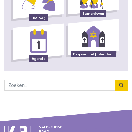
Samenleven
Dialoog
Dag van het Jodendom
Agenda