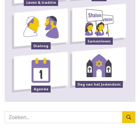
Leven & traditie
Samenleven
Dialoog
Dag van het Jodendom
Agenda