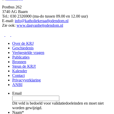
Postbus 262
3740 AG Baarn
Tel.: 030 2326900 (ma-do tussen 09.00 en 12.00 uur)
E-mail:
info@katholiekeraadjodendom.nl
Zie ook:
www.dagvanhetjodendom.nl
Over de KRJ
Geschiedenis
Veelgestelde vragen
Publicaties
Bronnen
Steun de KRJ!
Kalender
Contact
Privacyverklaring
ANBI
Email
Dit veld is bedoeld voor validatiedoeleinden en moet niet
worden gewijzigd.
Naam
*