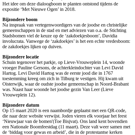
Het idee om deze dialoogboom te planten ontstond tijdens de
expositie ‘Met Nieuwe Ogen’ in 2018.
Bijzondere boom
Na inspraak van vertegenwoordigers van de joodse en christelijke
gemeenschappen in de stad en met adviezen van o.a. de Stichting
Stadsbomen viel de keuze op de ‘zakdoekjesboom’, Davidia
involucrata. Vanwege de ‘zakdoekjes’ is het een echte vredesboom:
de zakdoekjes lijken op duiven.
Bijzondere locatie
Schuin tegenover het parkje, op Lieve-Vrouweplein 14, woonde
vroeger Pauline Gersons, de achterkleindochter van Levi David
Hartog. Levi David Hartog was de eerste jood die in 1767
toestemming kreeg om zich in Tilburg te vestigen. Hij kwam uit
Oisterwijk, waar de oudste joodse gemeenschap in Noord-Brabant
was. Naast haar woonde het joodse gezin Van Leer (Lieve
Vrouweplein 12).
Bijzondere datum
Op 15 maart 2020 is een naambordje geplaatst met een QR-code,
die naar deze website verwijst. Joden vieren elk voorjaar het feest
‘Nieuwjaar van de bomen'(Toe Bisjvat). Ons land kent bovendien
een Nationale Boomfeestdag (11 maart). Deze valt weer samen met
de ‘biddag voor gewas en arbeid’, die in de protestantse kerken