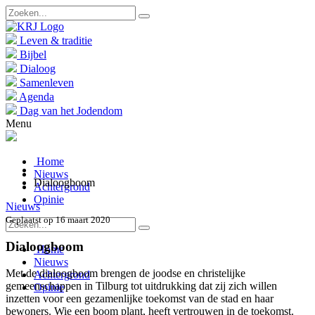
Leven & traditie
Bijbel
Dialoog
Samenleven
Agenda
Dag van het Jodendom
Menu
Home
Nieuws
Dialoogboom
Achtergrond
Opinie
Nieuws
Geplaatst op 16 maart 2020
Dialoogboom
Home
Nieuws
Met de dialoogboom brengen de joodse en christelijke
Achtergrond
gemeenschappen in Tilburg tot uitdrukking dat zij zich willen
Opinie
inzetten voor een gezamenlijke toekomst van de stad en haar
bewoners. Wie een boom plant, heeft vertrouwen in de toekomst.