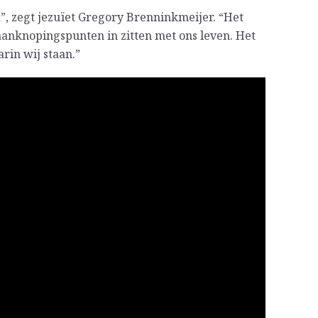
”, zegt jezuïet Gregory Brenninkmeijer. “Het
 aanknopingspunten in zitten met ons leven. Het
arin wij staan.”