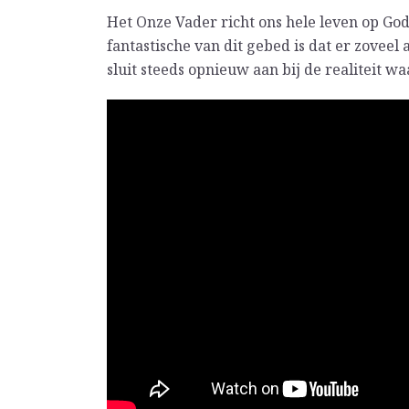
Het Onze Vader richt ons hele leven op God
fantastische van dit gebed is dat er zoveel
sluit steeds opnieuw aan bij de realiteit wa