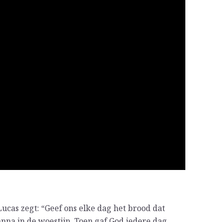
ucas zegt: “Geef ons elke dag het brood dat
anna in de woestijn. Toen gaf God iedere dag