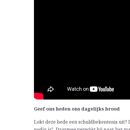
Geef ons heden ons dagelijks brood
Lokt deze bede een schuldbekentenis uit? L
nodig is”. Daarmee verwijst hij naar het m