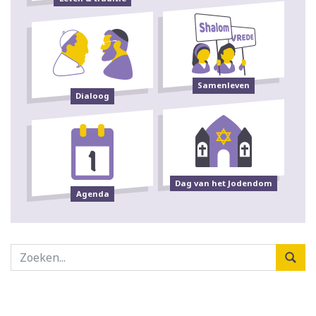
Samenleven
Dialoog
Dag van het Jodendom
Agenda