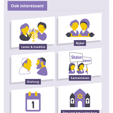
Ook interessant
Bijbel
Leven & traditie
Samenleven
Dialoog
Dag van het Jodendom