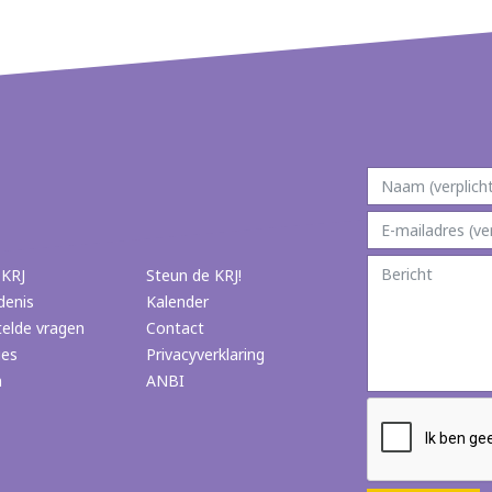
 KRJ
Steun de KRJ!
denis
Kalender
telde vragen
Contact
ies
Privacyverklaring
n
ANBI