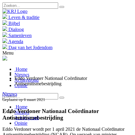
Leven & traditie
Bijbel
Dialoog
Samenleven
Agenda
Dag van het Jodendom
Menu
Home
Nieuws
Eddo Verdoner Nationaal Coördinator
Achtergrond
Antisemitismebestrijding
Opinie
Nieuws
Geplaatst op 6 maart 2021
Home
Eddo Verdoner Nationaal Coördinator
Nieuws
Antisemitismebestrijding
Achtergrond
Opinie
Eddo Verdoner wordt per 1 april 2021 de Nationaal Coördinator
Antisemitismebestrijding (NCAB). Op verzoek van minister