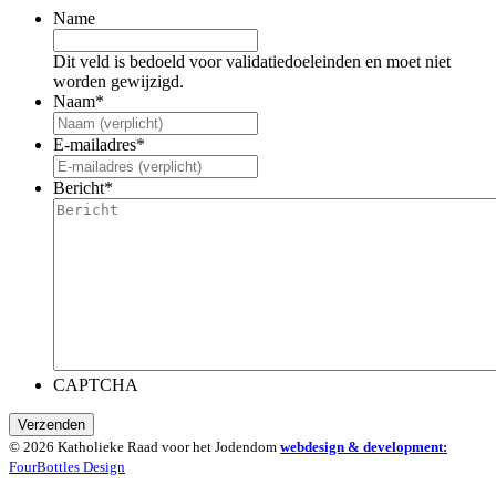
Name
Dit veld is bedoeld voor validatiedoeleinden en moet niet
worden gewijzigd.
Naam
*
E-mailadres
*
Bericht
*
CAPTCHA
Verzenden
© 2026 Katholieke Raad voor het Jodendom
webdesign & development:
FourBottles Design