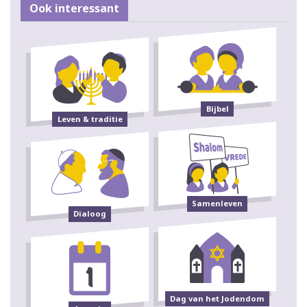
Ook interessant
Bijbel
Leven & traditie
Samenleven
Dialoog
Dag van het Jodendom