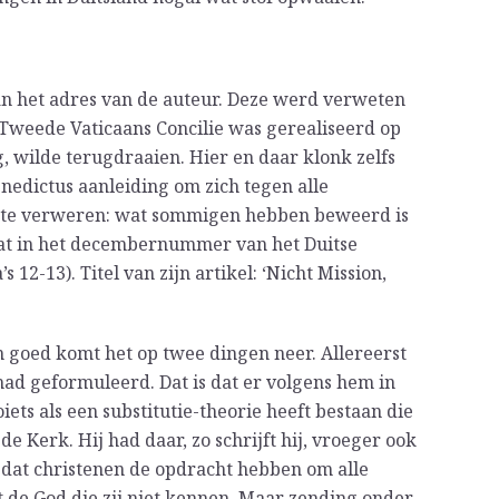
n het adres van de auteur. Deze werd verweten
t Tweede Vaticaans Concilie was gerealiseerd op
g, wilde terugdraaien. Hier en daar klonk zelfs
nedictus aanleiding om zich tegen alle
k te verweren: wat sommigen hebben beweerd is
 dat in het decembernummer van het Duitse
s 12-13). Titel van zijn artikel: ‘Nicht Mission,
en goed komt het op twee dingen neer. Allereerst
 had geformuleerd. Dat is dat er volgens hem in
iets als een substitutie-theorie heeft bestaan die
de Kerk. Hij had daar, zo schrijft hij, vroeger ook
 dat christenen de opdracht hebben om alle
de God die zij niet kennen. Maar zending onder