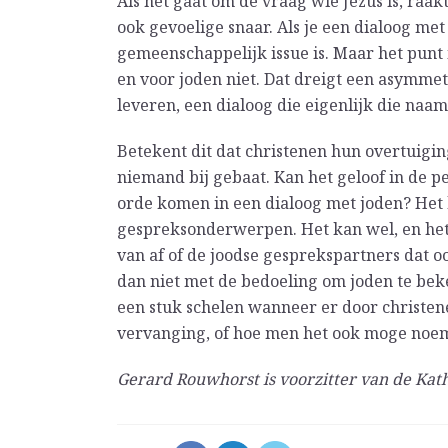
Als het gaat om de vraag wie Jezus is, raa
ook gevoelige snaar. Als je een dialoog me
gemeenschappelijk issue is. Maar het punt is
en voor joden niet. Dat dreigt een asymmet
leveren, een dialoog die eigenlijk die naam
Betekent dit dat christenen hun overtuigin
niemand bij gebaat. Kan het geloof in de pe
orde komen in een dialoog met joden? Het h
gespreksonderwerpen. Het kan wel, en het 
van af of de joodse gesprekspartners dat oo
dan niet met de bedoeling om joden te bek
een stuk schelen wanneer er door christene
vervanging, of hoe men het ook moge noe
Gerard Rouwhorst is voorzitter van de Kat