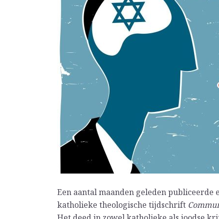
Een aantal maanden geleden publiceerde em
katholieke theologische tijdschrift
Commu
Het deed in zowel katholieke als joodse kr