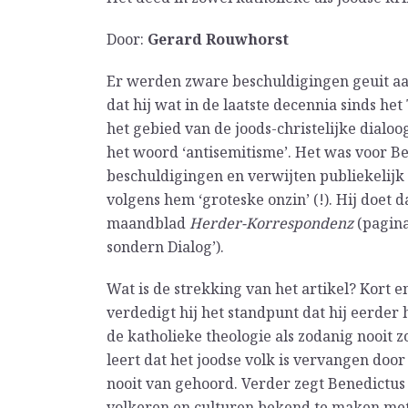
Door:
Gerard Rouwhorst
Er werden zware beschuldigingen geuit aa
dat hij wat in de laatste decennia sinds he
het gebied van de joods-christelijke dialoo
het woord ‘antisemitisme’. Het was voor Be
beschuldigingen en verwijten publiekelij
volgens hem ‘groteske onzin’ (!). Hij doet
maandblad
Herder-Korrespondenz
(pagina’
sondern Dialog’).
Wat is de strekking van het artikel? Kort 
verdedigt hij het standpunt dat hij eerder
de katholieke theologie als zodanig nooit zo
leert dat het joodse volk is vervangen door 
nooit van gehoord. Verder zegt Benedictus
volkeren en culturen bekend te maken met 