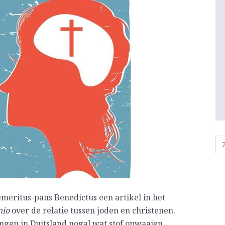
eritus-paus Benedictus een artikel in het
nio
over de relatie tussen joden en christenen.
ingen in Duitsland nogal wat stof opwaaien.