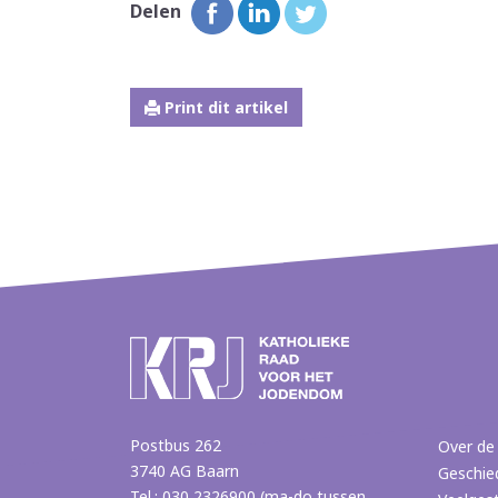
Delen
Print dit artikel
Postbus 262
Over de
3740 AG Baarn
Geschie
Tel.: 030 2326900 (ma-do tussen