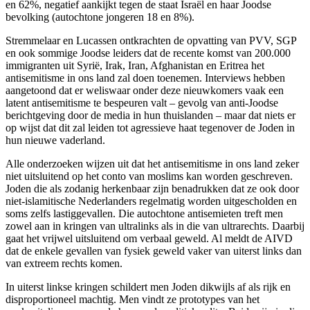
en 62%, negatief aankijkt tegen de staat Israël en haar Joodse
bevolking (autochtone jongeren 18 en 8%).
Stremmelaar en Lucassen ontkrachten de opvatting van PVV, SGP
en ook sommige Joodse leiders dat de recente komst van 200.000
immigranten uit Syrië, Irak, Iran, Afghanistan en Eritrea het
antisemitisme in ons land zal doen toenemen. Interviews hebben
aangetoond dat er weliswaar onder deze nieuwkomers vaak een
latent antisemitisme te bespeuren valt – gevolg van anti-Joodse
berichtgeving door de media in hun thuislanden – maar dat niets er
op wijst dat dit zal leiden tot agressieve haat tegenover de Joden in
hun nieuwe vaderland.
Alle onderzoeken wijzen uit dat het antisemitisme in ons land zeker
niet uitsluitend op het conto van moslims kan worden geschreven.
Joden die als zodanig herkenbaar zijn benadrukken dat ze ook door
niet-islamitische Nederlanders regelmatig worden uitgescholden en
soms zelfs lastiggevallen. Die autochtone antisemieten treft men
zowel aan in kringen van ultralinks als in die van ultrarechts. Daarbij
gaat het vrijwel uitsluitend om verbaal geweld. Al meldt de AIVD
dat de enkele gevallen van fysiek geweld vaker van uiterst links dan
van extreem rechts komen.
In uiterst linkse kringen schildert men Joden dikwijls af als rijk en
disproportioneel machtig. Men vindt ze prototypes van het