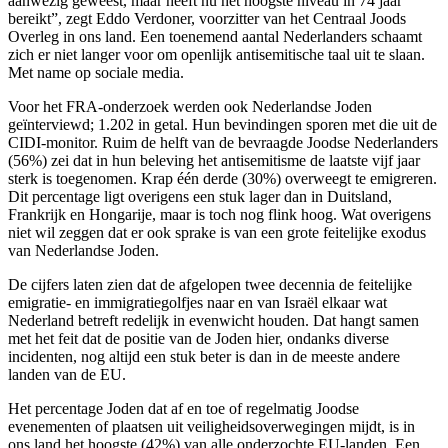
aanwezig geweest, maar heeft nu het hoogste niveau in 74 jaar
bereikt”, zegt Eddo Verdoner, voorzitter van het Centraal Joods
Overleg in ons land. Een toenemend aantal Nederlanders schaamt
zich er niet langer voor om openlijk antisemitische taal uit te slaan.
Met name op sociale media.
Voor het FRA-onderzoek werden ook Nederlandse Joden
geïnterviewd; 1.202 in getal. Hun bevindingen sporen met die uit de
CIDI-monitor. Ruim de helft van de bevraagde Joodse Nederlanders
(56%) zei dat in hun beleving het antisemitisme de laatste vijf jaar
sterk is toegenomen. Krap één derde (30%) overweegt te emigreren.
Dit percentage ligt overigens een stuk lager dan in Duitsland,
Frankrijk en Hongarije, maar is toch nog flink hoog. Wat overigens
niet wil zeggen dat er ook sprake is van een grote feitelijke exodus
van Nederlandse Joden.
De cijfers laten zien dat de afgelopen twee decennia de feitelijke
emigratie- en immigratiegolfjes naar en van Israël elkaar wat
Nederland betreft redelijk in evenwicht houden. Dat hangt samen
met het feit dat de positie van de Joden hier, ondanks diverse
incidenten, nog altijd een stuk beter is dan in de meeste andere
landen van de EU.
Het percentage Joden dat af en toe of regelmatig Joodse
evenementen of plaatsen uit veiligheidsoverwegingen mijdt, is in
ons land het hoogste (42%) van alle onderzochte EU-landen. Een