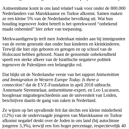
Antisemitisme komt in ons land relatief vaak voor onder de 800.000
Nederlanders van Marokkaanse en Turkse afkomst. Samen maken
ze een kleine 5% van de Nederlandse bevolking uit. Wat hun
houding tegenover Joden betreft is het spreekwoord “onbekend
maakt onbemind” hier zeker van toepassing.
Merkwaardigerwijs treft men Jodenhaat minder aan bij immigranten
van de eerste generatie dan onder hun kinderen en kleinkinderen.
Terwijl die hier zijn geboren en getogen en op school van de
Holocaust hebben gehoord. Naast de genoemde onbekendheid
speelt een sterke afkeer van de Israëlische negatieve politiek
tegenover de Palestijnen een belangrijke rol.
Dat blijkt uit de Nederlandse versie van het rapport
Antisemitism
and Immigration in Western Europe Today. Is there a
connection?
dat de EVZ-Foundation in april 2018 uitbracht.
Annemarie Stremmelaar, antisemitisme-expert, en Leo Lucassen,
hoogleraar migratiegeschiedenis aan de universiteit van Leiden,
beschrijven daarin de gang van zaken in Nederland.
Ze wijzen op het opvallende feit dat slechts een kleine minderheid
(12%) van de ondervraagde jongeren van Marokkaanse en Turkse
afkomst negatief denkt over de Joden in ons land (bij autochtone
jongeren 3,3%), terwijl een fors hoger percentage, respectievelijk 40