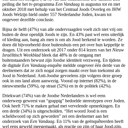
peiling die het tv-programma
Een Vandaag
in augustus tot en met
oktober 2018 met behulp van het Centraal Joods Overleg en JHW
Joods Welzijn hield onder 557 Nederlandse Joden, kwam tot
ongeveer dezelfde conclusie.
Bijna de helft (47%) van alle ondervraagden voelt zich niet vrij om
buiten de deur openlijk Joods te zijn. En 43% past wel eens uiterlijk
of kleding aan, bang als men is om als Jood herkend te worden. Ze
doen dit bijvoorbeeld door buitenshuis een pet over hun keppeltje te
dragen. Uit een onderzoek uit 2017 onder 814 lezers van het
Nieuw
Israëlitisch Weekblad
bleek dat 48% in de omgang met
buitenstaanders bewust zijn Joodse identiteit verzweeg. En tijdens
de digitale
Een Vandaag
-enquête meldde ongeveer één derde van de
deelnemers dat ze zich nogal zorgen maakt over hun toekomst als
Jood in Nederland. Anti-Joodse gevoelens zijn volgens deze groep
ook in ons land alom aanwezig. Vooral op internet (82%), in de
nieuwsmedia (59%), op straat (52%) en in de politiek (42%).
Driekwart (74%) van de Joodse Nederlanders is wel eens
onderwerp geweest van “grappig” bedoelde stereotypen over Joden.
Ook heeft 71% te maken gehad met vervelende opmerkingen. En
een derde (34%) is uitgescholden. “Het woord Jood is een
scheldwoord op zich geworden” zei een deelnemer aan het
onderzoek van
Een Vandaag
. En 11% van de geënquêteerden heeft
wel eens geweld meegemaakt, als reactie op zijn of haar Jood-zijn.