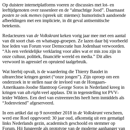
Op duistere internetplatforms voeren ze discussies met lot- en
leeftijdgenoten over rassenleer en de “almachtige Jood”. Daarnaast
posten
ze ook
memes
(spreek uit: miemes): humoristisch aandoende
afbeeldingen met een impliciete, in dit geval antisemitische
betekenis.
Redacteuren van
de Volkskrant
keken vorig jaar mee met een aantal
van dit soort chat- en whatsapp-groepen. Ze lazen daar bij voorbeeld
hoe leden van Forum voor Democratie hun Jodenhaat verwoorden.
“Als een verleidelijke verklaring voor alles wat er mis zou zijn in
onze cultuur, politiek, financiële wereld en media.” Dit alles
verwoord in agressief en opruiend taalgebruik.
Wat hierbij opvalt, is de waardering die Thierry Baudet in
ultrarechtse kringen geniet (“onze jongen”). Zijn oproep om een
onderzoek in te stellen naar de invloed van de Hongaars-
Amerikaans-Joodse filantroop George Soros in Nederland kreeg in
kringen van
alt-right
-veel applaus. Dit in tegenstelling tot PVV-
leider Wilders. Een deel van extreemrechts heeft hem inmiddels als
“Jodenvriend” afgeserveerd.
In een artikel dat op 9 november 2018 in
de Volkskrant
verscheen,
werd ene Roel opgevoerd: 30 jaar oud, afkomstig uit een gematigd
links Nederlands gezin, academisch geschoold en stemmer op
Forum. Hij fungeerde als prototype van de moderne aanhanger van