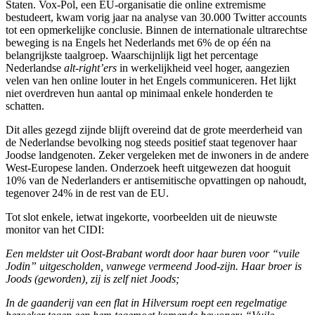
Staten. Vox-Pol, een EU-organisatie die online extremisme
bestudeert, kwam vorig jaar na analyse van 30.000 Twitter accounts
tot een opmerkelijke conclusie. Binnen de internationale ultrarechtse
beweging is na Engels het Nederlands met 6% de op één na
belangrijkste taalgroep. Waarschijnlijk ligt het percentage
Nederlandse
alt-right’ers
in werkelijkheid veel hoger, aangezien
velen van hen online louter in het Engels communiceren. Het lijkt
niet overdreven hun aantal op minimaal enkele honderden te
schatten.
Dit alles gezegd zijnde blijft overeind dat de grote meerderheid van
de Nederlandse bevolking nog steeds positief staat tegenover haar
Joodse landgenoten. Zeker vergeleken met de inwoners in de andere
West-Europese landen. Onderzoek heeft uitgewezen dat hooguit
10% van de Nederlanders er antisemitische opvattingen op nahoudt,
tegenover 24% in de rest van de EU.
Tot slot enkele, ietwat ingekorte, voorbeelden uit de nieuwste
monitor van het CIDI:
Een meldster uit Oost-Brabant wordt door haar buren voor “vuile
Jodin” uitgescholden, vanwege vermeend Jood-zijn. Haar broer is
Joods (geworden), zij is zelf niet Joods;
In de gaanderij van een flat in Hilversum roept een regelmatige