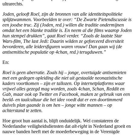
ultrarechts.
Joden, gelooft Roel, zijn de bronnen van alle identiteitspolitieke
splijtzwammen. Voorbeelden te over: “De Zwarte Pietendiscussie is
een joodse truc. Zij (Joden, red.) willen die traditie ondermijnen
omdat het een blanke traditie is. En neem al die films waarop Joden
hun stempel drukken”, gaat Roel verder. “Zoals de laatste Star
Wars-film, The last Jedi: Daarin wilden ze geforceerd diversiteit
bevorderen, alle leidersfiguren waren vrouw! Dan gaan wij (de
antisemitische populatie op 4chan, red.) terugduwen.”
En:
Roel is geen aberratie. Zoals hij – jonge, overtuigde antisemieten
met een gedegen opleiding die niet uit gestaalde neonazistische
kaders voortkomen – zijn er tallozen. Op internetplatforms waar
vrijwel alles gezegd mag worden, zoals 4chan, Schan, Reddit en
Gab, maar ook op Twitter en Facebook, maken ze gebruik van een
beeld- en taalcultuur die het idee voedt dat er een doortimmerd
duivels plan gaande is om hen – jonge witte mannen – op
achterstand te zetten.
Hoe groot hun aantal is, blijft onduidelijk. Wel constateren de
Nederlandse veiligheidsdiensten dat
alt-right
in Nederland groeit en
nauwe banden heeft met de moederbeweging in de Verenigde