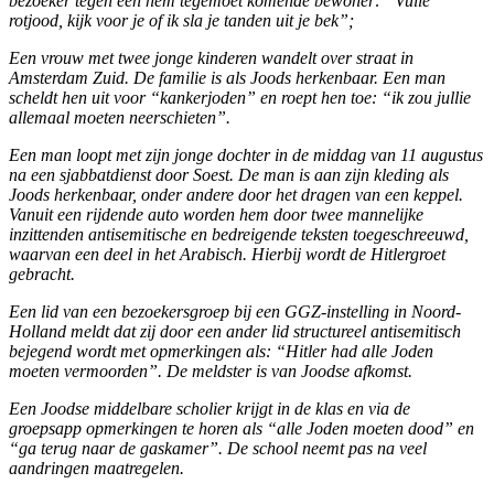
bezoeker tegen een hem tegemoet komende bewoner: “Vuile
rotjood, kijk voor je of ik sla je tanden uit je bek”;
Een vrouw met twee jonge kinderen wandelt over straat in
Amsterdam Zuid. De familie is als Joods herkenbaar. Een man
scheldt hen uit voor “kankerjoden” en roept hen toe: “ik zou jullie
allemaal moeten neerschieten”.
Een man loopt met zijn jonge dochter in de middag van 11 augustus
na een sjabbatdienst door Soest. De man is aan zijn kleding als
Joods herkenbaar, onder andere door het dragen van een keppel.
Vanuit een rijdende auto worden hem door twee mannelijke
inzittenden antisemitische en bedreigende teksten toegeschreeuwd,
waarvan een deel in het Arabisch. Hierbij wordt de Hitlergroet
gebracht.
Een lid van een bezoekersgroep bij een GGZ-instelling in Noord-
Holland meldt dat zij door een ander lid structureel antisemitisch
bejegend wordt met opmerkingen als: “Hitler had alle Joden
moeten vermoorden”. De meldster is van Joodse afkomst.
Een Joodse middelbare scholier krijgt in de klas en via de
groepsapp opmerkingen te horen als “alle Joden moeten dood” en
“ga terug naar de gaskamer”. De school neemt pas na veel
aandringen maatregelen.
___