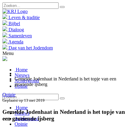
Leven & traditie
Bijbel
Dialoog
Samenleven
Agenda
Dag van het Jodendom
Menu
Home
Nieuws
Gemelde Jodenhaat in Nederland is het topje van een
Achtergrond
groeiende ijsberg
Opinie
Opinie
Geplaatst op 13 mei 2019
Home
Gemelde Jodenhaat in Nederland is het topje van
Nieuws
een groeiende ijsberg
Achtergrond
Opinie