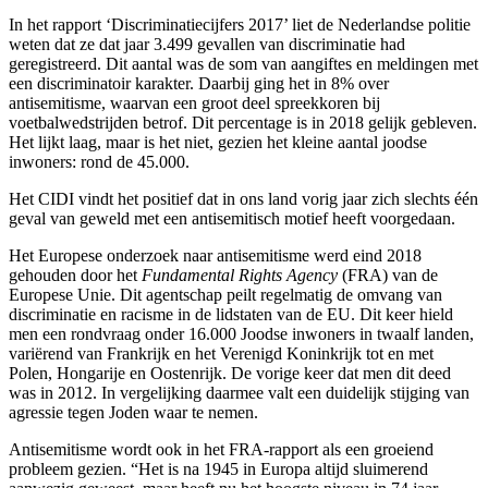
In het rapport ‘Discriminatiecijfers 2017’ liet de Nederlandse politie
weten dat ze dat jaar 3.499 gevallen van discriminatie had
geregistreerd. Dit aantal was de som van aangiftes en meldingen met
een discriminatoir karakter. Daarbij ging het in 8% over
antisemitisme, waarvan een groot deel spreekkoren bij
voetbalwedstrijden betrof. Dit percentage is in 2018 gelijk gebleven.
Het lijkt laag, maar is het niet, gezien het kleine aantal joodse
inwoners: rond de 45.000.
Het CIDI vindt het positief dat in ons land vorig jaar zich slechts één
geval van geweld met een antisemitisch motief heeft voorgedaan.
Het Europese onderzoek naar antisemitisme werd eind 2018
gehouden door het
Fundamental Rights Agency
(FRA) van de
Europese Unie. Dit agentschap peilt regelmatig de omvang van
discriminatie en racisme in de lidstaten van de EU. Dit keer hield
men een rondvraag onder 16.000 Joodse inwoners in twaalf landen,
variërend van Frankrijk en het Verenigd Koninkrijk tot en met
Polen, Hongarije en Oostenrijk. De vorige keer dat men dit deed
was in 2012. In vergelijking daarmee valt een duidelijk stijging van
agressie tegen Joden waar te nemen.
Antisemitisme wordt ook in het FRA-rapport als een groeiend
probleem gezien. “Het is na 1945 in Europa altijd sluimerend