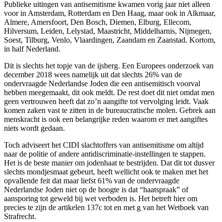
Publieke uitingen van antisemitisme kwamen vorig jaar niet alleen
voor in Amsterdam, Rotterdam en Den Haag, maar ook in Alkmaar,
Almere, Amersfoort, Den Bosch, Diemen, Elburg, Ellecom,
Hilversum, Leiden, Lelystad, Maastricht, Middelharnis, Nijmegen,
Soest, Tilburg, Venlo, Vlaardingen, Zaandam en Zaanstad. Kortom,
in half Nederland.
Dit is slechts het topje van de ijsberg. Een Europees onderzoek van
december 2018 wees namelijk uit dat slechts 26% van de
ondervraagde Nederlandse Joden die een antisemitisch voorval
hebben meegemaakt, dit ook meldt. De rest doet dit niet omdat men
geen vertrouwen heeft dat zo’n aangifte tot vervolging leidt. Vaak
komen zaken vast te zitten in de bureaucratische molen. Gebrek aan
menskracht is ook een belangrijke reden waarom er met aangiftes
niets wordt gedaan.
Toch adviseert het CIDI slachtoffers van antisemitisme om altijd
naar de politie of andere antidiscriminatie-instellingen te stappen.
Het is de beste manier om jodenhaat te bestrijden. Dat dit tot dusver
slechts mondjesmaat gebeurt, heeft wellicht ook te maken met het
opvallende feit dat maar liefst 61% van de ondervraagde
Nederlandse Joden niet op de hoogte is dat “haatspraak” of
aansporing tot geweld bij wet verboden is. Het betreft hier om
precies te zijn de artikelen 137c tot en met g van het Wetboek van
Strafrecht.