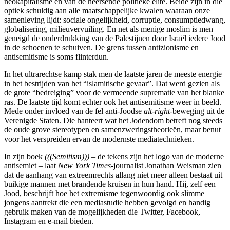
neokapitalisme en van de heersende politieke elite. Beide zijn in die
optiek schuldig aan alle maatschappelijke kwalen waaraan onze
samenleving lijdt: sociale ongelijkheid, corruptie, consumptiedwang,
globalisering, milieuvervuiling. En net als menige moslim is men
geneigd de onderdrukking van de Palestijnen door Israël iedere Jood
in de schoenen te schuiven. De grens tussen antizionisme en
antisemitisme is soms flinterdun.
In het ultrarechtse kamp stak men de laatste jaren de meeste energie
in het bestrijden van het “islamitische gevaar”. Dat werd gezien als
de grote “bedreiging” voor de vermeende suprematie van het blanke
ras. De laatste tijd komt echter ook het antisemitisme weer in beeld.
Mede onder invloed van de fel anti-Joodse
alt-right
-beweging uit de
Verenigde Staten. Die hanteert wat het Jodendom betreft nog steeds
de oude grove stereotypen en samenzweringstheorieën, maar benut
voor het verspreiden ervan de modernste mediatechnieken.
In zijn boek
(((Semitism)))
– de tekens zijn het logo van de moderne
antisemiet – laat
New York Times
-journalist Jonathan Weisman zien
dat de aanhang van extreemrechts allang niet meer alleen bestaat uit
buikige mannen met brandende kruisen in hun hand. Hij, zelf een
Jood, beschrijft hoe het extremisme tegenwoordig ook slimme
jongens aantrekt die een mediastudie hebben gevolgd en handig
gebruik maken van de mogelijkheden die Twitter, Facebook,
Instagram en e-mail bieden.