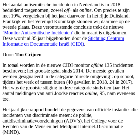
Het aantal antisemitische incidenten in Nederland is in 2018
beduidend toegenomen, zowel
off
– als
online
. Om precies te zijn
met 19%, vergeleken bij het jaar daarvoor. In het rijtje Duitsland,
Frankrijk en het Verenigd Koninkrijk stonden wij daarmee op de
tweede plaats. Deze verontrustende conclusie trekt de nieuwe
‘Monitor Antisemitische Incidenten’
die in maart is uitgekomen.
Deze wordt al 35 jaar bijgehouden door de
Stichting Centrum
Informatie en Documentatie Israël (CIDI)
.
Door:
Ton Crijnen
In totaal worden in de nieuwe CIDI-monitor
offline
135 incidenten
beschreven; het grootste getal sinds 2014. De meeste gevallen
werden gesignaleerd in de categorie ‘directe omgeving’: op school,
tijdens het werk of tussen buren (40 gevallen in 2018, 24 in 2017).
Het was de grootste stijging in deze categorie sinds tien jaar. Het
aantal meldingen van anti-Joodse reacties
online
, 95, nam eveneens
toe.
Het jaarlijkse rapport bundelt de gegevens van officiële instanties die
incidenten van discriminatie meten: de politie,
antidiscriminatievoorzieningen (ADV’s), het College voor de
Rechten van de Mens en het Meldpunt Internet-Discriminatie
(MiND).