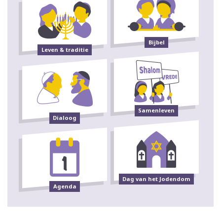
Bijbel
Leven & traditie
Samenleven
Dialoog
Dag van het Jodendom
Agenda