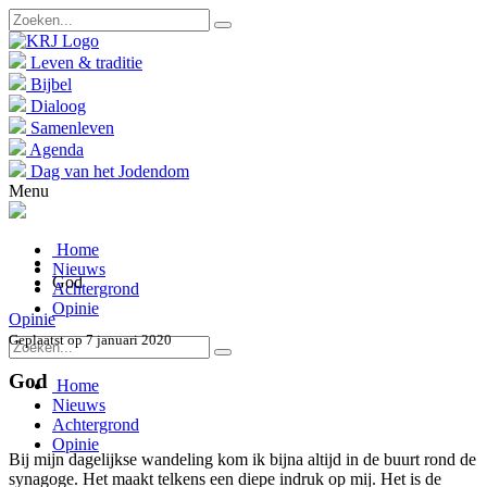
Leven & traditie
Bijbel
Dialoog
Samenleven
Agenda
Dag van het Jodendom
Menu
Home
Nieuws
God
Achtergrond
Opinie
Opinie
Geplaatst op 7 januari 2020
God
Home
Nieuws
Achtergrond
Opinie
Bij mijn dagelijkse wandeling kom ik bijna altijd in de buurt rond de
synagoge. Het maakt telkens een diepe indruk op mij. Het is de