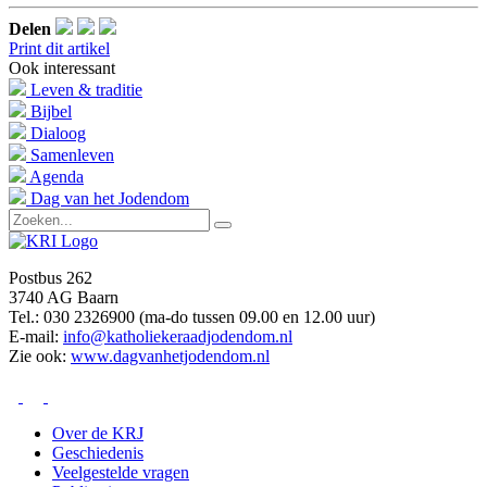
Delen
Print dit artikel
Ook interessant
Leven & traditie
Bijbel
Dialoog
Samenleven
Agenda
Dag van het Jodendom
Postbus 262
3740 AG Baarn
Tel.: 030 2326900 (ma-do tussen 09.00 en 12.00 uur)
E-mail:
info@katholiekeraadjodendom.nl
Zie ook:
www.dagvanhetjodendom.nl
Over de KRJ
Geschiedenis
Veelgestelde vragen