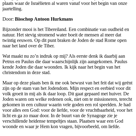
plaats waar de Israëlieten al waren vanaf voor het begin van onze
jaartelling.
Door:
Bisschop Antoon Hurkmans
Bijzonder mooi is het Tibereiland. Een combinatie van oudheid en
natuur. Het stevig stromend water boeit de mensen al meer dat
twintig eeuwen. Op dit punt braken de Joden de stad Rome open
naar het land over de Tiber.
Wat maakt nu zo’n indruk op mij? Als eerste denk ik daarbij aan
Petrus en Paulus die daar waarschijnlijk zijn aangekomen. Paulus
kende Joden die daar woonden. Ik kijk naar het begin van het
christendom in deze stad.
Maar op deze plaats ben ik me ook bewust van het feit dat wij geënt
zijn op de stam van het Jodendom. Mijn respect en eerbied voor dit
volk groeit in mij als ik daar loop. Dit gaat gepaard met huiver. De
Joden waren om welke redenen ook, niet om te missioneren, terecht
gekomen in een cultuur waarin vele goden een rol speelden. Je had
voor alles een God: voor de liefde, voor de vruchtbaarheid, voor het
licht en ga zo maar door. In de buurt van de Synagoge zie je
verschillende heidense tempeltjes staan. Plaatsen waar een God
woonde en waar je Hem kon vragen, bijvoorbeeld, om liefde.