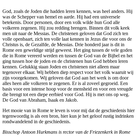
God, zoals de Joden die hadden leren kennen, was heel anders. Hij
was de Schepper van hemel en aarde. Hij had een universele
betekenis. Door personen, door een volk wilde hun God alle
volkeren zegenen. Hij zou redding brengen. Binnen dit volk keek
men uit naar de Messias. De christenen geloven dat God zich ten
volle openbaart, zich ten volle laat kennen in Jezus die voor ons de
Christus is, de Gezalfde, de Messias. Drie honderd jaar is dit in
Rome een geweldige strijd geweest. Het ging tussen de vele goden
die in Rome vereerd werden en tussen de God van de Bijbel en het
ging tussen hoe de joden en de christenen hun God hebben leren
kennen. Gelukkig staan Joden en christenen niet alleen maar
tegenover elkaar. Wij hebben diep respect voor het volk waaruit wij
zijn voorgekomen. Wij geloven dat God aan het werk is om door
alles heen alle volkeren te zegenen. Er is al zoveel gegroeid. Een
basis voor een intense hoop voor de mensheid en voor een vreugde
die brengt tot een diepe eerbied voor God. Hij is met ons op weg.
De God van Abraham, Isaak en Jakob.
Het mooie van in Rome te leven is voor mij dat de geschiedenis hier
tegenwoordig is als een bron, hier kun je het geloof rustig indrinken
rondwandelend in de geschiedenis.
Bisschop Antoon Hurkmans is rector van de Friezenkerk in Rome