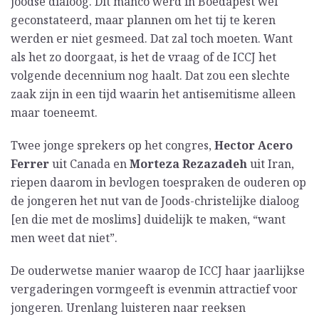
joodse dialoog. Dit manco werd in Boedapest wel
geconstateerd, maar plannen om het tij te keren
werden er niet gesmeed. Dat zal toch moeten. Want
als het zo doorgaat, is het de vraag of de ICCJ het
volgende decennium nog haalt. Dat zou een slechte
zaak zijn in een tijd waarin het antisemitisme alleen
maar toeneemt.
Twee jonge sprekers op het congres,
Hector Acero
Ferrer
uit Canada en
Morteza Rezazadeh
uit Iran,
riepen daarom in bevlogen toespraken de ouderen op
de jongeren het nut van de Joods-christelijke dialoog
[en die met de moslims] duidelijk te maken, “want
men weet dat niet”.
De ouderwetse manier waarop de ICCJ haar jaarlijkse
vergaderingen vormgeeft is evenmin attractief voor
jongeren. Urenlang luisteren naar reeksen