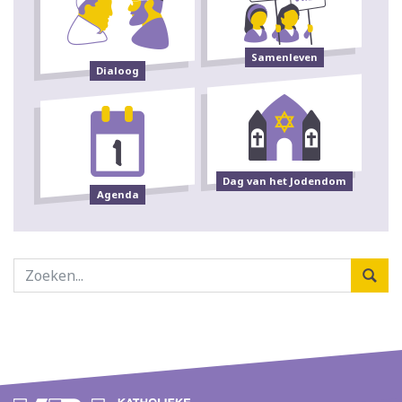
Samenleven
Dialoog
Dag van het Jodendom
Agenda