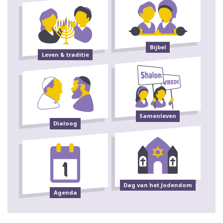
Bijbel
Leven & traditie
Samenleven
Dialoog
Dag van het Jodendom
Agenda