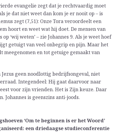
vierde evangelie zegt dat je rechtvaardig moet
ls je dat niet weet dan kom je er nooit op – is
demus zegt (7,51): Onze Tora veroordeelt een
em hoort en weet wat hij doet. De mensen van
 op ‘wij weten’ – zie Johannes 9. Als je weet hoef
rijgt getuigt van veel onbegrip en pijn. Maar het
ordt meegenomen en tot getuige gemaakt van
 Jezus geen noodlottig bedrijfsongeval, niet
rraad. Integendeel: Hij gaat daarvoor naar
geest voor zijn vrienden. Het is Zijn keuze. Daar
 Johannes is geenszins anti-joods.
gshoeven ‘Om te beginnen is er het Woord’
ganiseerd: een driedaagse studieconferentie