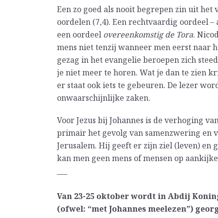
Een zo goed als nooit begrepen zin uit het 
oordelen (7,4). Een rechtvaardig oordeel – a
een oordeel
overeenkomstig de Tora
. Nico
mens niet tenzij wanneer men eerst naar h
gezag in het evangelie beroepen zich steeds
je niet meer te horen. Wat je dan te zien k
er staat ook iets te gebeuren. De lezer w
onwaarschijnlijke zaken.
Voor Jezus bij Johannes is de verhoging van
primair het gevolg van samenzwering en ve
Jerusalem. Hij geeft er zijn ziel (leven) en 
kan men geen mens of mensen op aankijken.
___
Van 23-25 oktober wordt in Abdij Konin
(ofwel: “met Johannes meelezen”) geor