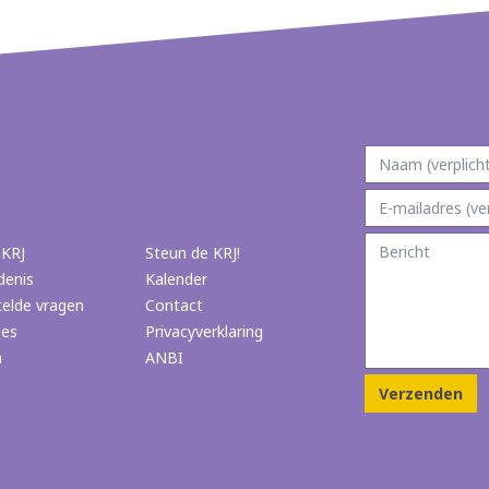
 KRJ
Steun de KRJ!
denis
Kalender
telde vragen
Contact
ies
Privacyverklaring
n
ANBI
Verzenden