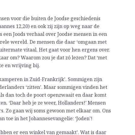
sen voor die buiten de Joodse geschiedenis
hannes 12,20) en ook zij zijn op weg naar de
s een Joods verhaal over Joodse mensen in een
urele wereld. De mensen die daar ‘omgaan met
 uitermate vitaal. Het gaat voor hen ergens over.
aar om? Waarom zou je dat zó lezen? Dat ‘met
e en wrijving bij.
kamperen in Zuid-Frankrijk’. Sommigen zijn
erlanders ‘zitten’. Maar sommigen vinden het
 als dan toch de poort openzwaait en daar komt
en. ‘Daar heb je ze weer, Hollanders!’ Mensen
rs. Zo gaan wij soms gewoon met elkaar om. Ons
an toe in het Johannesevangelie: ‘Joden’!
hebben er een winkel van gemaakt’. Wat is daar