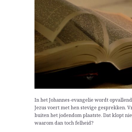
In het Johannes-evangelie wordt opvallend
Jezus voert met hen stevige gesprekken. Vro
buiten het jodendom plaatste. Dat klopt ni
waarom dan toch felheid?