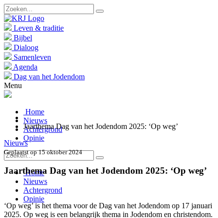
Leven & traditie
Bijbel
Dialoog
Samenleven
Agenda
Dag van het Jodendom
Menu
Home
Nieuws
Jaarthema Dag van het Jodendom 2025: ‘Op weg’
Achtergrond
Opinie
Nieuws
Geplaatst op 15 oktober 2024
Jaarthema Dag van het Jodendom 2025: ‘Op weg’
Home
Nieuws
Achtergrond
Opinie
‘Op weg’ is het thema voor de Dag van het Jodendom op 17 januari
2025. Op weg is een belangrijk thema in Jodendom en christendom.