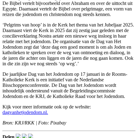
De Bijbel vertelt bijvoorbeeld over Abraham en over de uittocht uit
Egypte. Daarnaast vertelt de Bijbel over pelgrimage, een vorm van
reizen die jodendom en christendom nog steeds kennen.
‘Pelgrims van hoop’ is in de Kerk het thema van het Jubeljaar 2025.
Daarnaast viert de Kerk in 2025 dat zij zestig jaar geleden met de
concilieverklaring Nostra aetate een nieuwe weg insloeg in haar
relatie met het jodendom. De organisatie van de Dag van Het
Jodendom zegt dat ‘deze dag een goed moment is om als Joden en
katholieken te spreken over de weg van ontmoeting en dialoog, in
de jaren die achter ons liggen en de jaren die nog gaan komen. Ook
in die zin zijn we nog steeds ‘op weg’.’
De jaarlijkse Dag van het Jodendom op 17 januari in de Rooms-
Katholieke Kerk is een initiatief van de Nederlandse
Bisschoppenconferentie. De Dag van het Jodendom wordt
inhoudelijk ondersteund vanuit de Begeleidingscommissie
Jodendom en de KRJ, de Katholieke Raad voor het Jodendom.
Kijk voor meer informatie ook op de website:
dagvanhetjodendom.nl.
Bron: KRJ/RKK | Foto: Pixabay
Delen