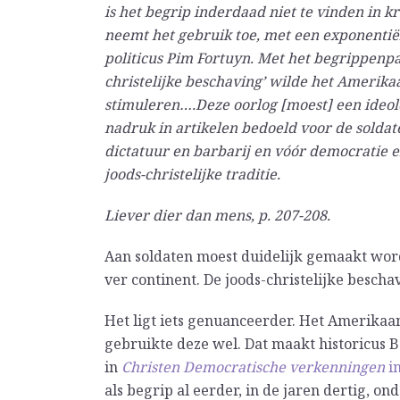
is het begrip inderdaad niet te vinden in k
neemt het gebruik toe, met een exponentiël
politicus Pim Fortuyn. Met het begrippenpaar
christelijke beschaving’ wilde het Amerika
stimuleren….Deze oorlog [moest] een ideolo
nadruk in artikelen bedoeld voor de solda
dictatuur en barbarij en vóór democratie en
joods-christelijke traditie.
Liever dier dan mens, p. 207-208.
Aan soldaten moest duidelijk gemaakt wo
ver continent. De joods-christelijke bescha
Het ligt iets genuanceerder. Het Amerikaan
gebruikte deze wel. Dat maakt historicus Ba
in
Christen Democratische verkenningen
i
als begrip al eerder, in de jaren dertig, 