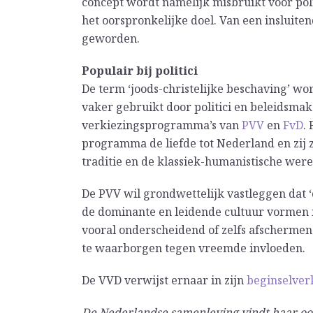
concept wordt namelijk misbruikt voor pol
het oorspronkelijke doel. Van een insluiten
geworden.
Populair bij politici
De term ‘joods-christelijke beschaving’ wo
vaker gebruikt door politici en beleidsmak
verkiezingsprogramma’s van
PVV
en
FvD
.
programma de liefde tot Nederland en zij z
traditie en de klassiek-humanistische were
De PVV wil grondwettelijk vastleggen dat ‘
de dominante en leidende cultuur vormen i
vooral onderscheidend of zelfs afschermen
te waarborgen tegen vreemde invloeden.
De VVD verwijst ernaar in zijn
beginselver
De Nederlandse samenleving vindt haar oors