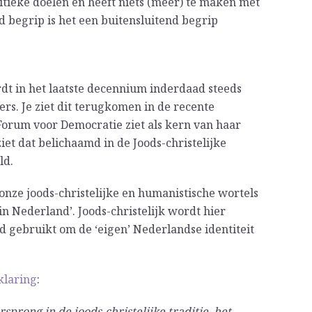
itieke doelen en heeft niets (meer) te maken met
d begrip is het een buitensluitend begrip
rdt in het laatste decennium inderdaad steeds
ers. Je ziet dit terugkomen in de recente
 Forum voor Democratie ziet als kern van haar
iet dat belichaamd in de Joods-christelijke
ld.
onze joods-christelijke en humanistische wortels
n Nederland’. Joods-christelijk wordt hier
d gebruikt om de ‘eigen’ Nederlandse identiteit
klaring
:
prong in de joods-christelijke traditie, het