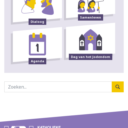
Samenleven
Dialoog
Dag van het Jodendom
Agenda