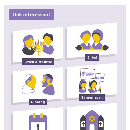
Ook interessant
Bijbel
Leven & traditie
Samenleven
Dialoog