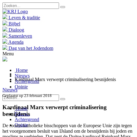
Leven & traditie
Bijbel
Dialoog
Samenleven
Agenda
Dag van het Jodendom
Menu
Home
Nieuws
Kardinaal Marx verwerpt criminalisering besnijdenis
Achtergrond
Opinie
Nieuws
Geplaatst op 23 februari 2018
Kardinaal Marx verwerpt criminalisering
Home
besnijdenis
Nieuws
Achtergrond
Opinie
De rooms-katholieke bisschoppen van de Europese Unie zijn tegen
het voorgenomen besluit van IJsland om de besnijdenis bij joden en
moslims te verbieden. Dat zegt de Duitse kardinaal Reinhard Marx