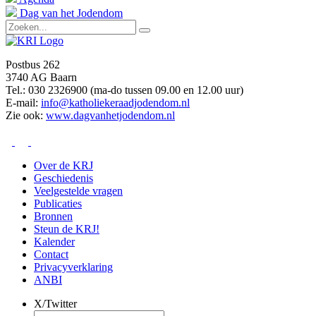
Dag van het Jodendom
Postbus 262
3740 AG Baarn
Tel.: 030 2326900 (ma-do tussen 09.00 en 12.00 uur)
E-mail:
info@katholiekeraadjodendom.nl
Zie ook:
www.dagvanhetjodendom.nl
Over de KRJ
Geschiedenis
Veelgestelde vragen
Publicaties
Bronnen
Steun de KRJ!
Kalender
Contact
Privacyverklaring
ANBI
X/Twitter