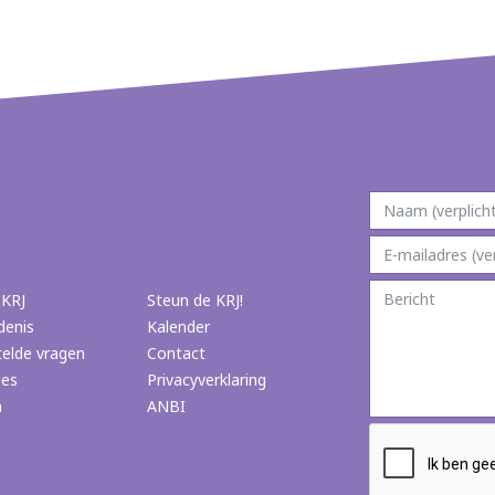
 KRJ
Steun de KRJ!
denis
Kalender
telde vragen
Contact
ies
Privacyverklaring
n
ANBI