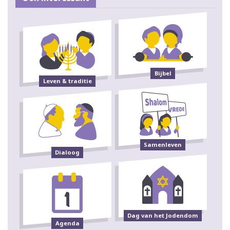
Bijbel
Leven & traditie
Samenleven
Dialoog
Dag van het Jodendom
Agenda