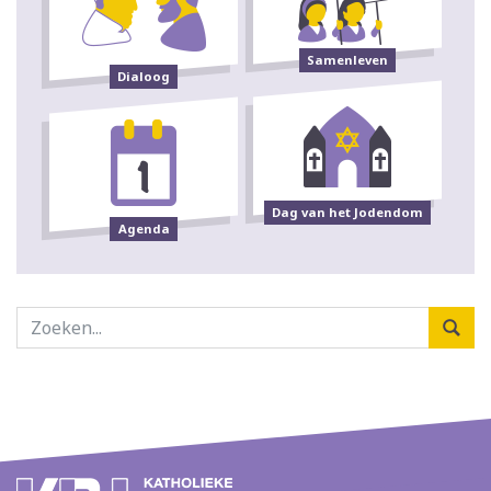
Samenleven
Dialoog
Dag van het Jodendom
Agenda