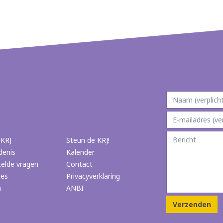
 KRJ
Steun de KRJ!
denis
Kalender
telde vragen
Contact
ies
Privacyverklaring
n
ANBI
Verzenden