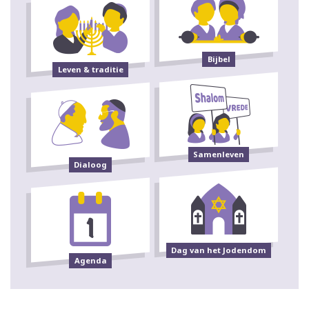
Bijbel
Leven & traditie
Samenleven
Dialoog
Dag van het Jodendom
Agenda