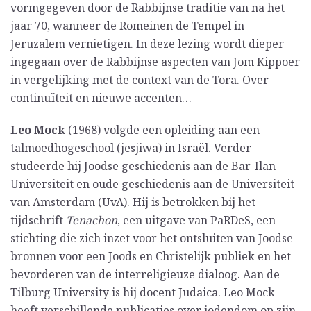
vormgegeven door de Rabbijnse traditie van na het
jaar 70, wanneer de Romeinen de Tempel in
Jeruzalem vernietigen. In deze lezing wordt dieper
ingegaan over de Rabbijnse aspecten van Jom Kippoer
in vergelijking met de context van de Tora. Over
continuïteit en nieuwe accenten…
Leo Mock
(1968) volgde een opleiding aan een
talmoedhogeschool (jesjiwa) in Israël. Verder
studeerde hij Joodse geschiedenis aan de Bar-Ilan
Universiteit en oude geschiedenis aan de Universiteit
van Amsterdam (UvA). Hij is betrokken bij het
tijdschrift
Tenachon
, een uitgave van PaRDeS, een
stichting die zich inzet voor het ontsluiten van Joodse
bronnen voor een Joods en Christelijk publiek en het
bevorderen van de interreligieuze dialoog. Aan de
Tilburg University is hij docent Judaica. Leo Mock
heeft verschillende publicaties over jodendom op zijn