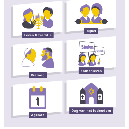
Bijbel
Leven & traditie
Samenleven
Dialoog
Dag van het Jodendom
Agenda