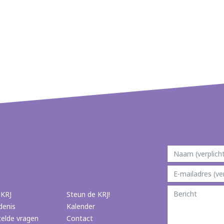
 KRJ
Steun de KRJ!
denis
Kalender
telde vragen
Contact