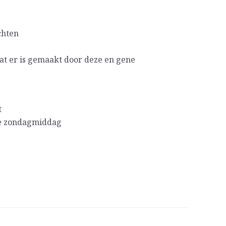
chten
at er is gemaakt door deze en gene
t
de zondagmiddag