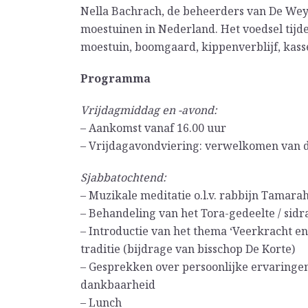
Nella Bachrach, de beheerders van De Weys
moestuinen in Nederland. Het voedsel tijd
moestuin, boomgaard, kippenverblijf, kass
Programma
Vrijdagmiddag en -avond:
– Aankomst vanaf 16.00 uur
– Vrijdagavondviering: verwelkomen van d
Sjabbatochtend:
– Muzikale meditatie o.l.v. rabbijn Tamar
– Behandeling van het Tora-gedeelte / sid
– Introductie van het thema ‘Veerkracht en
traditie (bijdrage van bisschop De Korte)
– Gesprekken over persoonlijke ervaringe
dankbaarheid
– Lunch