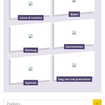
Bijbel
Leven & traditie
Samenleven
Dialoog
Dag van het Jodendom
Agenda