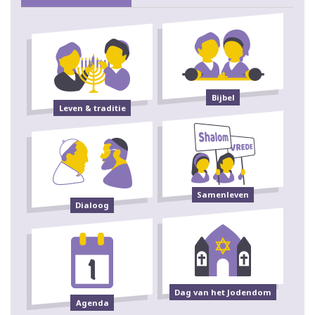
Bijbel
Leven & traditie
Samenleven
Dialoog
Dag van het Jodendom
Agenda