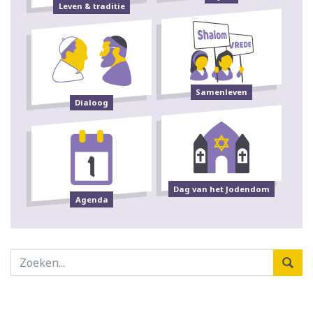
Leven & traditie
Samenleven
Dialoog
Dag van het Jodendom
Agenda